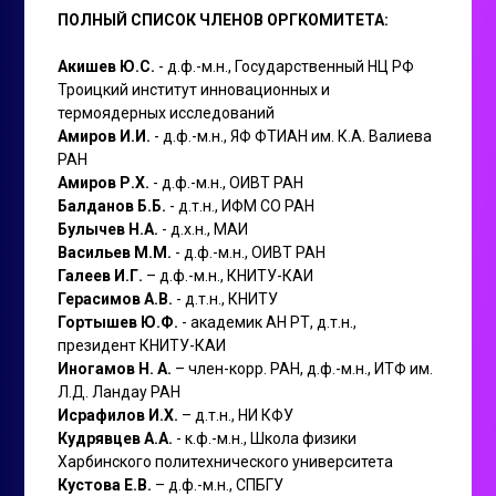
ПОЛНЫЙ СПИСОК ЧЛЕНОВ ОРГКОМИТЕТА:
Акишев Ю.С.
- д.ф.-м.н., Государственный НЦ РФ
Троицкий институт инновационных и
термоядерных исследований
Амиров И.И.
- д.ф.-м.н., ЯФ ФТИАН им. К.А. Валиева
РАН
Амиров Р.Х.
- д.ф.-м.н., ОИВТ РАН
Балданов Б.Б.
- д.т.н., ИФМ СО РАН
Булычев Н.А.
- д.х.н., МАИ
Васильев М.М.
- д.ф.-м.н., ОИВТ РАН
Галеев И.Г.
– д.ф.-м.н., КНИТУ-КАИ
Герасимов А.В.
- д.т.н., КНИТУ
Гортышев Ю.Ф.
- академик АН РТ, д.т.н.,
президент КНИТУ-КАИ
Иногамов Н. А.
– член-корр. РАН, д.ф.-м.н., ИТФ им.
Л.Д. Ландау РАН
Исрафилов И.Х.
– д.т.н., НИ КФУ
Кудрявцев А.А.
- к.ф.-м.н., Школа физики
Харбинского политехнического университета
Кустова Е.В.
– д.ф.-м.н., СПБГУ