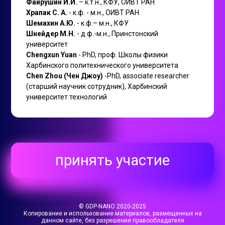
Файрушин И.И.
– к.т.н., КФУ, ОИВТ РАН
Храпак С. А.
- к.ф. - м.н., ОИВТ РАН
Шемахин А.Ю.
- к.ф.– м.н., КФУ
Шнейдер М.Н.
- д.ф.-м.н., Принстонский
университет
Chengxun Yuan
- PhD, проф. Школы физики
Харбинского политехнического университета
Chen Zhou (Чен Джоу)
-PhD, associate researcher
(старший научник сотрудник), Харбинский
университет технологий
принять участие
© GDP-NANO 2020-2025
Копирование и использование материалов, размещенных на
данном сайте, без разрешения правообладателя