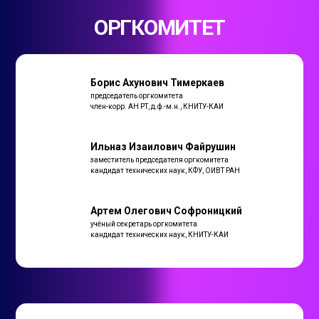
ОРГКОМИТЕТ
Борис Ахунович Тимеркаев
председатель оргкомитета
член-корр. АН РТ, д.ф.-м.н., КНИТУ-КАИ
Ильназ Изаилович Файрушин
заместитель председателя оргкомитета
кандидат технических наук, КФУ, ОИВТ РАН
Артем Олегович Софроницкий
учёный секретарь оргкомитета
кандидат технических наук, КНИТУ-КАИ