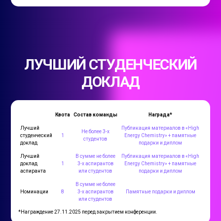
ЛУЧШИЙ СТУДЕНЧЕСКИЙ
ДОКЛАД
Квота
Состав команды
Награда*
Лучший
Публикация материалов в «High
Не более 3-х
студенческий
1
Energy Chemistry» + памятные
студентов
доклад
подарки и диплом
Лучший
В сумме не более
Публикация материалов в «High
доклад
1
3-х аспирантов
Energy Chemistry» + памятные
аспиранта
или студентов
подарки и диплом
В сумме не более
Номинации
8
3-х аспирантов
Памятные подарки и диплом
или студентов
*Награждение 27.11.2025 перед закрытием конференции.