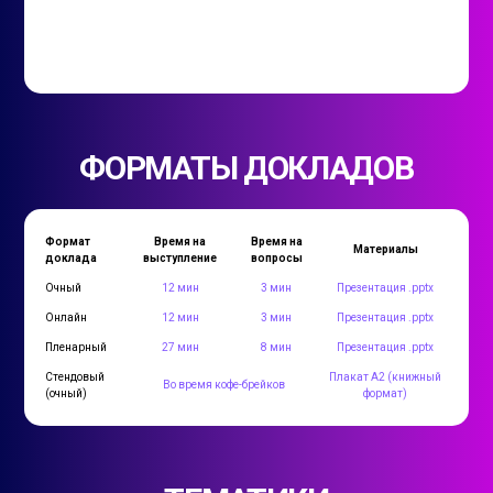
ФОРМАТЫ ДОКЛАДОВ
Формат
Время на
Время на
Материалы
доклада
выступление
вопросы
Очный
12 мин
3 мин
Презентация .pptx
Онлайн
12 мин
3 мин
Презентация .pptx
Пленарный
27 мин
8 мин
Презентация .pptx
Стендовый
Плакат А2 (книжный
Во время кофе-брейков
(очный)
формат)