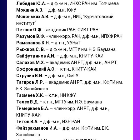
Лебедев Ю.А.
– д.ф.-м.н., ИНХС РАН им. Топчиева
Мокшин А.В.
– д.ф.-м.н., КФУ
Мяконьких А.В.
– д.ф.-м.н., НИЦ "Курчатовский
институт"
Петров О.Ф.
- академик РАН, ОИВТ РАН
Разумов В.Ф.
- член-корр. РАН, д.ф.-м.н., ИПХФ РАН
Рамазанов К.Н.
– д.т.н., УУНиТ
Рыжков С. В.
– д.ф.-м.н., МГТУ им. Н.Э. Баумана
Сайфутдинов А.И.
– д.ф.-м.н., КНИТУ-КАИ
Салахов М.Х.
– академик АН РТ, д.ф.-м.н., АН РТ
Софроницкий А.О.
– к.т.н., КНИТУ-КАИ
Струнин В.И.
– д.ф.-м.н., ОмГУ
Тагиров Л.Р.
– академик АН РТ, д.ф.-м.н., КФТИ им.
Е.К. Завойского
Тазмеев Х.К.
– к.т.н., НИ КФУ
Телех В.Д.
– к.т.н., МГТУ им. Н.Э. Баумана
Тимеркаев Б.А.
– член-корр. АН РТ, д.ф.-м.н.,
КНИТУ-КАИ
Титов В.А.
– д.ф.-м.н., ИХР РАН
Файзрахманов И.А.
– д.ф.-м.н., КФТИ им. Е.К.
Завойского